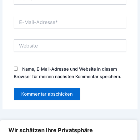
a
m
e
E
*
-
M
a
W
i
e
l
b
-
s
A
i
d
Name, E-Mail-Adresse und Website in diesem
t
r
Browser für meinen nächsten Kommentar speichern.
e
e
s
s
e
*
Wir schätzen Ihre Privatsphäre
Barbarossa-Chapter-Germany